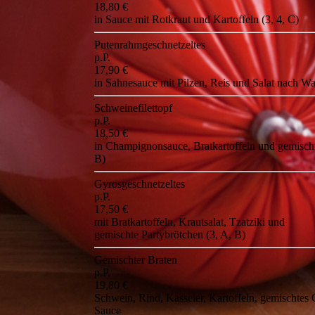
18,80 €
in Sauce mit Rotkraut und Kartoffeln (3, 4, C)
Putenrahmgeschnetzeltes
p.P.
17,90 €
in Sahnesauce mit Pilzen, Reis und Salat nach Wa
Schweinefilettopf
p.P.
18,50 €
in Champignonsauce, Bratkartoffeln und gemisch
B)
Gyrosgeschnetzeltes
p.P.
17,50 €
mit Bratkartoffeln, Krautsalat, Tzatziki und
gemischte Partybrötchen (3, A, B)
Gemischter Braten
p.P.
19,80 €
Schwein, Rind, Kasseler, Kartoffeln, gemischte
Sauce