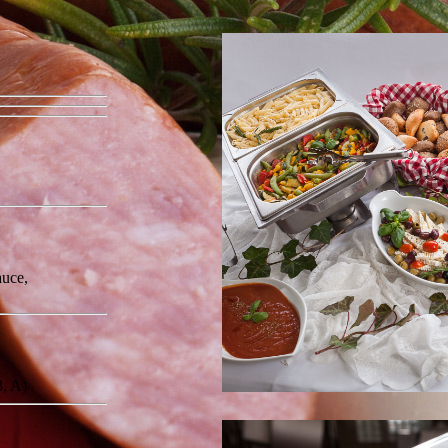
auce,
3, A)