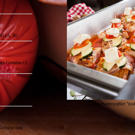
hl (A, B)
tes Gemüse (3,
Hähnchenbrustfilet "tosk
s Gemüse und