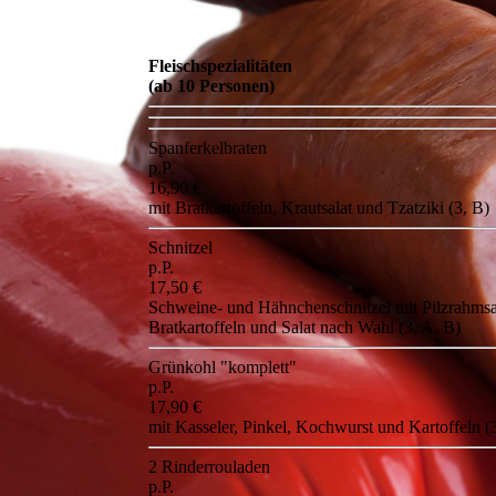
Fleischspezialitäten
(ab 10 Personen)
Spanferkelbraten
p.P.
16,90 €
mit Bratkartoffeln, Krautsalat und Tzatziki (3, B)
Schnitzel
p.P.
17,50 €
Schweine- und Hähnchenschnitzel mit Pilzrahms
Bratkartoffeln und Salat nach Wahl (3, A, B)
Grünkohl "komplett"
p.P.
17,90 €
mit Kasseler, Pinkel, Kochwurst und Kartoffeln (
2 Rinderrouladen
p.P.