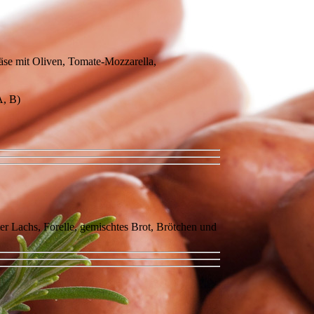
äse mit Oliven, Tomate-Mozzarella,
A, B)
er Lachs, Forelle, gemischtes Brot, Brötchen und