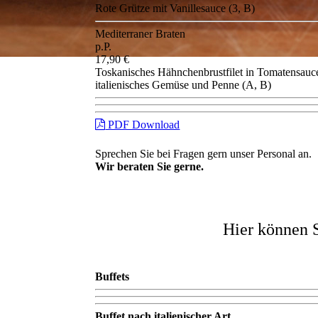
Rote Grütze mit Vanillesauce (3, B)
Mediterraner Braten
p.P.
17,90 €
Toskanisches Hähnchenbrustfilet in Tomatensauc
italienisches Gemüse und Penne (A, B)
PDF Download
Sprechen Sie bei Fragen gern unser Personal an.
Wir beraten Sie gerne.
Hier können 
Buffets
Buffet nach italienischer Art