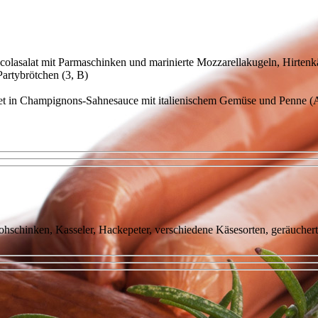
colasalat mit Parmaschinken und marinierte Mozzarellakugeln, Hirtenk
Partybrötchen (3, B)
let in Champignons-Sahnesauce mit italienischem Gemüse und Penne (
ohschinken, Kasseler, Hackepeter, verschiedene Käsesorten, geräuchert