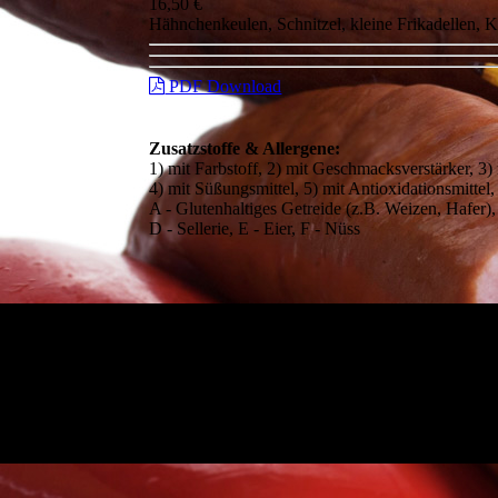
16,50 €
Hähnchenkeulen, Schnitzel, kleine Frikadellen, Ka
PDF Download
Zusatzstoffe & Allergene:
1) mit Farbstoff, 2) mit Geschmacksverstärker, 3)
4) mit Süßungsmittel, 5) mit Antioxidationsmittel,
A - Glutenhaltiges Getreide (z.B. Weizen, Hafer)
D - Sellerie, E - Eier, F - Nüss