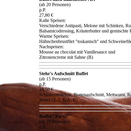
(ab 20 Personen)
p.P.
27,80 €
Kalte Speisen:
Verschiedene Antipasti, Melone mit Schinken, Ru
Balsamicodressing, Kräuterbutter und gemischte 
Warme Speisen:
Hähnchenbrustfilet "toskanisch" und Schweinefi
Nachspeisen:
Mousse au chocolat mit Vanillesauce und
Zitronencreme mit Sahne (B)
Stehr's Aufschnitt Buffet
(ab 15 Personen)
p.P.
18,50 €
Schinkenröllchen, Bratenaufschnitt, Mettwurst, R
Butter (2, 3, 6, A, B)
Buffet "Party"
(ab 10 Personen)
p.P.