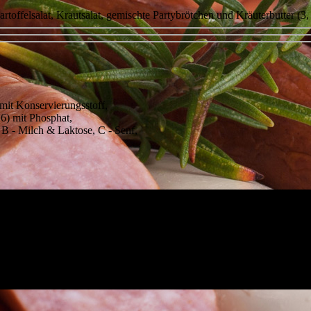
rtoffelsalat, Krautsalat, gemischte Partybrötchen und Kräuterbutter (3,
 mit Konservierungsstoff,
 6) mit Phosphat,
, B - Milch & Laktose, C - Senf,