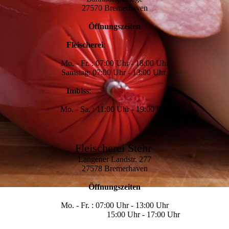
27570 Bremerhaven
Öffnungszeiten
Fleischerei
:
Mo. - Fr. : 07:00 Uhr - 18:00 Uhr
Samstag: 07:00 Uhr - 13:00 Uhr
Imbiss
:
Mo. - Sa. : 11:00 Uhr - 19:00 Uhr
Fleischerei Stehr
Langener Landstr. 277
27578 Bremerhaven
Öffnungszeiten
Mo. - Fr. : 07:00 Uhr - 13:00 Uhr
15:00 Uhr - 17:00 Uhr