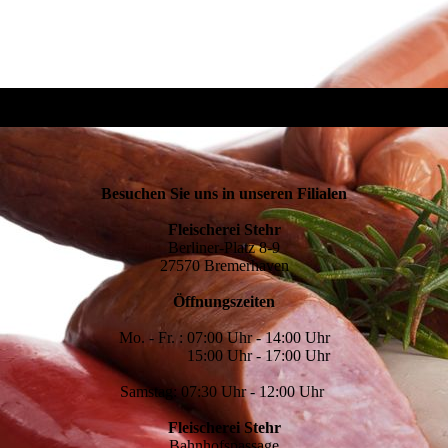
Besuchen Sie uns in unseren Filialen
Fleischerei Stehr
Berliner-Platz 8-9
27570 Bremerhaven
Öffnungszeiten
Mo. - Fr. : 07:00 Uhr - 14:00 Uhr
15:00 Uhr - 17:00 Uhr
Samstag: 07:30 Uhr - 12:00 Uhr
Fleischerei Stehr
Bahnhofspassage