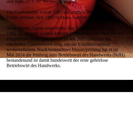
und legte 1976 die Meisterprüfung ab.
Die Gastronomie wurde 1983 aufgegeben und 1984 eine 2.
Filiale eröffnet. Seit 1983 ist Hans-Joachim Inhaber.
Seine Mutter Agnes unterstützte ihn. Sie verstarb im Jahre
1995. Es wurden weitere Filialen eröffnet und ein Partyservice
eingerichtet. Sein Sohn Jannis ist seit 2007 ebenfalls im
elterlichen Unternehmen tätig, um die Familientradition
weiterzuführen. Nach bestandener Meisterprüfung hat er im
Mai 2014 die Prüfung zum Betriebswirt des Handwerks (BdH)
bestandenund ist damit bundesweit der erste gehörlose
Betriebswirt des Handwerks.