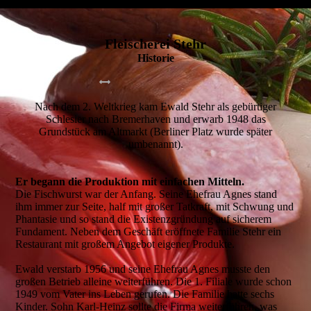
Fleischerei Stehr
Historie
Nach dem 2. Weltkrieg kam Ewald Stehr als gebürtiger
Schlesier nach Bremerhaven und erwarb 1948 das
Grundstück am Altmarkt (Berliner Platz wurde später
umbenannt).
Er begann die Produktion mit einfachen Mitteln.
Die Fischwurst war der Anfang. Seine Ehefrau Agnes stand
ihm immer zur Seite, half mit großer Tatkraft, mit Schwung und
Phantasie und so stand die Existenzgründung auf sicherem
Fundament. Neben dem Geschäft eröffnete Familie Stehr ein
Restaurant mit großem Angebot eigener Produkte.
Ewald verstarb 1956 und seine Ehefrau Agnes musste den
großen Betrieb alleine weiterführen. Die 1. Filiale wurde schon
1949 vom Vater ins Leben gerufen. Die Familie hatte sechs
Kinder. Sohn Karl-Heinz sollte die Firma weiterführen, was