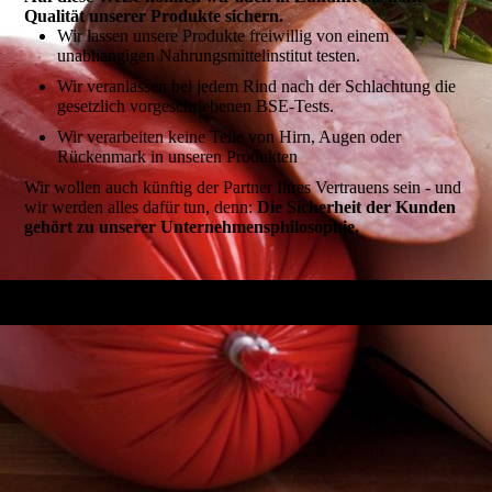
Qualität unserer Produkte sichern.
Wir lassen unsere Produkte freiwillig von einem
unabhängigen Nahrungsmittelinstitut testen.
Wir veranlassen bei jedem Rind nach der Schlachtung die
gesetzlich vorgeschriebenen BSE-Tests.
Wir verarbeiten keine Teile von Hirn, Augen oder
Rückenmark in unseren Produkten
Wir wollen auch künftig der Partner Ihres Vertrauens sein - und
wir werden alles dafür tun, denn:
Die Sicherheit der Kunden
gehört zu unserer Unternehmensphilosophie.