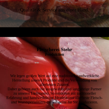
Qualität & Service aus einer Hand.
Fleischerei Stehr
Produktion
Wir legen großen Wert auf eine traditionell handwerkliche
Herstellung unserer Produkte und die Verwendung von
allerbesten Zutaten.
Daher gehören auch nur ausgewählte und langjährige Partner
zu unseren Lieferanten. So entstehen mit traditioneller
Erfahrung und handwerklicher Meisterkunst allerbeste Fleisch-
und Wurstspezialitäten die wir gerne für Sie produzieren.