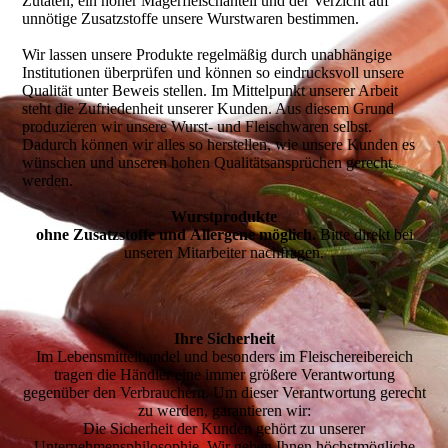
Zutaten, ein hoher Magerfleischanteil und der Verzicht auf
unnötige Zusatzstoffe unsere Wurstwaren bestimmen.
Wir lassen unsere Produkte regelmäßig durch unabhängige
Institutionen überprüfen und können so eindrucksvoll unsere
Qualität unter Beweis stellen. Im Mittelpunkt unserer Arbeit
steht die Zufriedenheit unserer Kunden. Aus diesem Grund
produzieren wir unsere Wurst- und Fleischwaren selbst.
Dadurch können wir alles so herstellen, wie unsere Kunden es
wünschen und unseren hohen Qualitätsansprüchen gerecht
werden.
Wurstprodukte
ohne Zusatzstoffe und Allergene möglich.
Bitte direkt bei
unseren Mitarbeiter nachfragen.
Ihre Sicherheit
Im Lebensmittelhandel und besonders im Fleischereibereich
tragen die Händler eine immer größere Verantwortung
gegenüber den Verbrauchern. Um dieser Verantwortung gerecht
zu werden, garantieren wir:
Die Sicherheit der Kunden gehört zu unserer
Unternehmensphilosophie. Wir geben Ihnen höchstmögliche