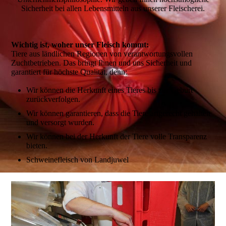
Sicherheit bei allen Lebensmitteln aus unserer Fleischerei.
Wichtig ist, woher unser Fleisch kommt:
Tiere aus ländlichen Regionen von verantwortungsvollen
Zuchtbetrieben. Das bringt Ihnen und uns Sicherheit und
garantiert für höchste Qualität, denn:
Wir können die Herkunft eines Tieres bis zur Geburt
zurückverfolgen.
Wir können garantieren, dass die Tiere artgerecht gehalten
und versorgt wurden.
Wir können bei der Herkunft der Tiere volle Transparenz
bieten.
Schweinefleisch von Landjuwel