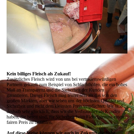
Kein billiges Fleisch als Zukauf!
Zusätzliches Fleisch wird von uns bei vertrauenswürdigen
Partnern gekauft zum Beispiel von Schlachthöfen, die ein hohes
Maß an Transparenz und die Sicherheit der Kunden
garantieren. Dieses Fleisch mag teurer sein als das von den
großen Märkten, aber wir sehen uns der höchsten Qualität und
Sicherheit und nicht dem kleinsten Preis verpflichtet. Wir sind
deshalb sehr glücklich, dass wir die Verbraucher als Kunden
haben, die bereit sind, für Sicherheit beim Fleischgenuss einen
fairen Preis zu bezahlen.
Auf diese Weise können wir auch in Zukunft die hohe