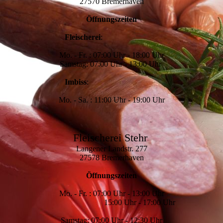
27570 Bremerhaven
Öffnungszeiten
Fleischerei
:
Mo. - Fr. : 07:00 Uhr - 18:00 Uhr
Samstag: 07:00 Uhr - 13:00 Uhr
Imbiss
:
Mo. - Sa. : 11:00 Uhr - 19:00 Uhr
Fleischerei Stehr
Langener Landstr. 277
27578 Bremerhaven
Öffnungszeiten
Mo. - Fr. : 07:00 Uhr - 13:00 Uhr
15:00 Uhr - 17:00 Uhr
Samstag: 07:00 Uhr - 12:30 Uhr