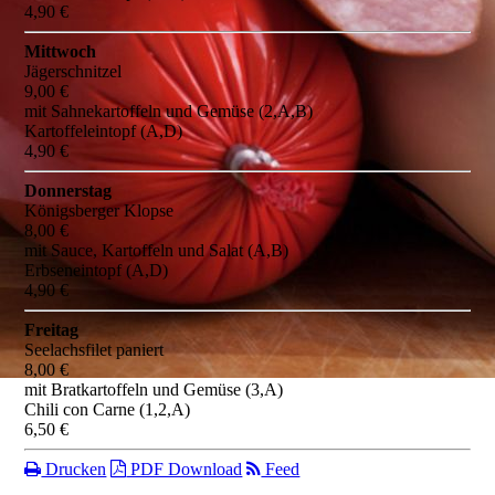
4,90 €
Mittwoch
Jägerschnitzel
9,00 €
mit Sahnekartoffeln und Gemüse (2,A,B)
Kartoffeleintopf (A,D)
4,90 €
Donnerstag
Königsberger Klopse
8,00 €
mit Sauce, Kartoffeln und Salat (A,B)
Erbseneintopf (A,D)
4,90 €
Freitag
Seelachsfilet paniert
8,00 €
mit Bratkartoffeln und Gemüse (3,A)
Chili con Carne (1,2,A)
6,50 €
Drucken
PDF Download
Feed