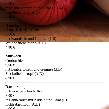
8,00 €
mit Sahnekartoffeln und Salat (2,3,6,B)
Karotteneintopf (A,D)
4,90 €
Dienstag
Gulasch der Klassiker
8,00 €
mit Kartoffeln und Gemüse (1,B)
Weißbohneneintopf (A,D)
4,90 €
Mittwoch
Cordon bleu
9,00 €
mit Bratkartoffeln und Gemüse (3,B)
Steckrübeneintopf (A,D)
4,90 €
Donnerstag
Schweinegeschnetzeltes
8,00 €
in Sahnesauce mit Nudeln und Salat (B)
Kohlrabieintopf (A,D)
4,90 €