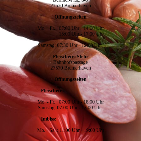
27570 Bremerhaven
Öffnungszeiten
Mo. - Fr. : 07:00 Uhr - 14:00 Uhr
15:00 Uhr - 17:00 Uhr
Samstag: 07:30 Uhr - 12:00 Uhr
Fleischerei Stehr
Bahnhofspassage
27570 Bremerhaven
Öffnungszeiten
Fleischerei
:
Mo. - Fr. : 07:00 Uhr - 18:00 Uhr
Samstag: 07:00 Uhr - 13:00 Uhr
Imbiss
:
Mo. - Sa. : 11:00 Uhr - 19:00 Uhr