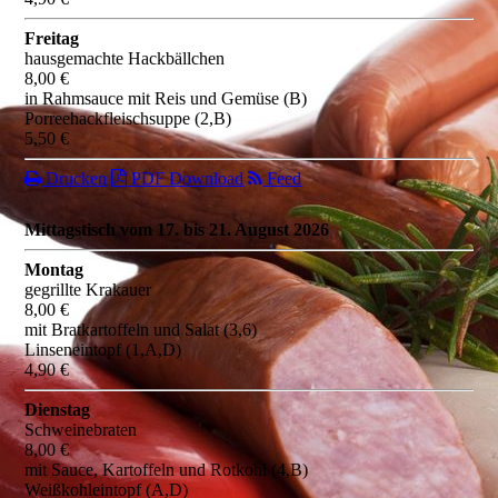
Freitag
hausgemachte Hackbällchen
8,00 €
in Rahmsauce mit Reis und Gemüse (B)
Porreehackfleischsuppe (2,B)
5,50 €
Drucken
PDF Download
Feed
Mittagstisch vom 17. bis 21. August 2026
Montag
gegrillte Krakauer
8,00 €
mit Bratkartoffeln und Salat (3,6)
Linseneintopf (1,A,D)
4,90 €
Dienstag
Schweinebraten
8,00 €
mit Sauce, Kartoffeln und Rotkohl (4,B)
Weißkohleintopf (A,D)