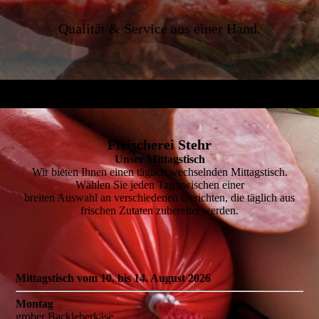
Qualität & Service aus einer Hand.
Fleischerei Stehr
Unser Mittagstisch
Wir bieten Ihnen einen täglich wechselnden Mittagstisch.
Wählen Sie jeden Tag zwischen einer
breiten Auswahl an verschiedenen Gerichten, die täglich aus
frischen Zutaten zubereitet werden.
Mittagstisch vom 10. bis 14. August 2026
Montag
grober Backleberkäse