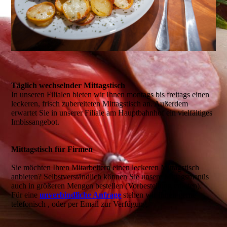
Täglich wechselnder Mittagstisch
In unseren Filialen bieten wir Ihnen montags bis freitags einen
leckeren, frisch zubereiteten Mittagstisch an. Außerdem
erwartet Sie in unserer Filiale am Hauptbahnhof ein vielfältiges
Imbissangebot.
Mittagstisch für Firmen
Sie möchten Ihren Mitarbeitern einen leckeren Mittagstisch
anbieten? Selbstverständlich können Sie unsere Mittagsmenüs
auch in größeren Mengen bestellen (Vorbestellung erbeten).
Für eine
unverbindliche Anfrage
stehen wir Ihnen gerne
telefonisch , oder per Email zur Verfügung.