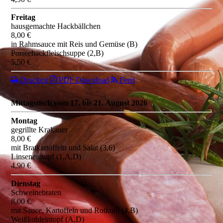
Freitag
hausgemachte Hackbällchen
8,00 €
in Rahmsauce mit Reis und Gemüse (B)
Porreehackfleischsuppe (2,B)
5,50 €
Drucken
PDF Download
Feed
Mittagstisch vom 17. bis 21. August 2026
Montag
gegrillte Krakauer
8,00 €
mit Bratkartoffeln und Salat (3,6)
Linseneintopf (1,A,D)
4,90 €
Dienstag
Schweinebraten
8,00 €
mit Sauce, Kartoffeln und Rotkohl (4,B)
Weißkohleintopf (A,D)