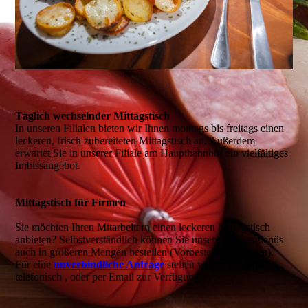
Täglich wechselnder Mittagstisch
In unseren Filialen bieten wir Ihnen montags bis freitags einen
leckeren, frisch zubereiteten Mittagstisch an. Außerdem
erwartet Sie in unserer Filiale am Hauptbahnhof ein vielfältiges
Imbissangebot.
Mittagstisch für Firmen
Sie möchten Ihren Mitarbeitern einen leckeren Mittagstisch
anbieten? Selbstverständlich können Sie unsere Mittagsmenüs
auch in größeren Mengen bestellen (Vorbestellung erbeten).
Für eine
unverbindliche Anfrage
stehen wir Ihnen gerne
telefonisch , oder per Email zur Verfügung.