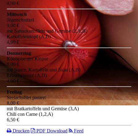
4,90 €
Mittwoch
Jägerschnitzel
9,00 €
mit Sahnekartoffeln und Gemüse (2,A,B)
Kartoffeleintopf (A,D)
4,90 €
Donnerstag
Königsberger Klopse
8,00 €
mit Sauce, Kartoffeln und Salat (A,B)
Erbseneintopf (A,D)
4,90 €
Freitag
Seelachsfilet paniert
8,00 €
mit Bratkartoffeln und Gemüse (3,A)
Chili con Carne (1,2,A)
6,50 €
Drucken
PDF Download
Feed