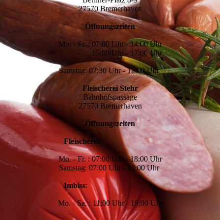
27570 Bremerhaven
Öffnungszeiten
Mo. - Fr. : 07:00 Uhr - 14:00 Uhr
15:00 Uhr - 17:00 Uhr
Samstag: 07:30 Uhr - 12:00 Uhr
Fleischerei Stehr
Bahnhofspassage
27570 Bremerhaven
Öffnungszeiten
Fleischerei
:
Mo. - Fr. : 07:00 Uhr - 18:00 Uhr
Samstag: 07:00 Uhr - 13:00 Uhr
Imbiss
:
Mo. - Sa. : 11:00 Uhr - 19:00 Uhr