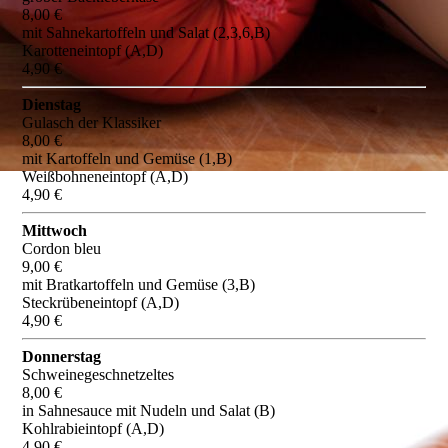
8,00 €
mit Sahnekartoffeln und Salat (2,3,6,B)
Karotteneintopf (A,D)
4,90 €
Dienstag
Gulasch der Klassiker
8,00 €
mit Kartoffeln und Gemüse (1,B)
Weißbohneneintopf (A,D)
4,90 €
Mittwoch
Cordon bleu
9,00 €
mit Bratkartoffeln und Gemüse (3,B)
Steckrübeneintopf (A,D)
4,90 €
Donnerstag
Schweinegeschnetzeltes
8,00 €
in Sahnesauce mit Nudeln und Salat (B)
Kohlrabieintopf (A,D)
4,90 €