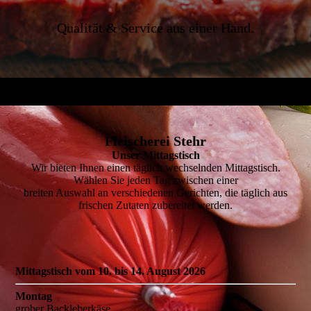
Qualität & Service aus einer Hand.
Fleischerei Stehr
Unser Mittagstisch
Wir bieten Ihnen einen täglich wechselnden Mittagstisch.
Wählen Sie jeden Tag zwischen einer
breiten Auswahl an verschiedenen Gerichten, die täglich aus
frischen Zutaten zubereitet werden.
Mittagstisch vom 10. bis 14. August 2026
Montag
grober Backleberkäse